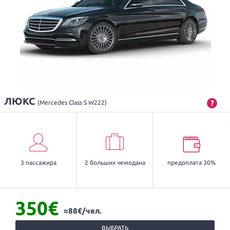
ЛЮКС
?
(Mercedes Class S W222)
3 пассажира
2 больших чемодана
предоплата 30%
350€
≈88€/чел.
ВЫБРАТЬ