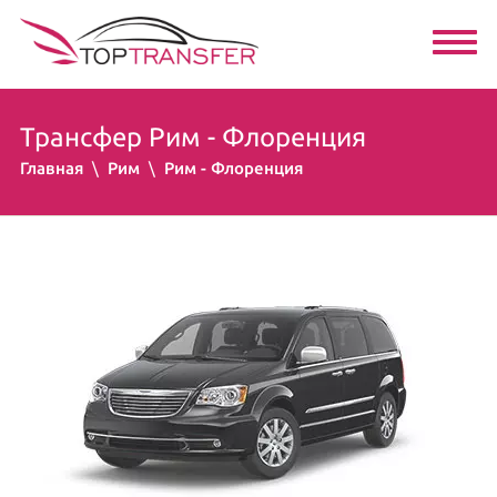
Трансфер Рим - Флоренция
Главная
Рим
Рим - Флоренция