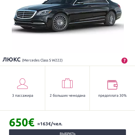
ЛЮКС
?
(Mercedes Class S W222)
3 пассажира
2 больших чемодана
предоплата 30%
650€
≈163€/чел.
ВЫБРАТЬ