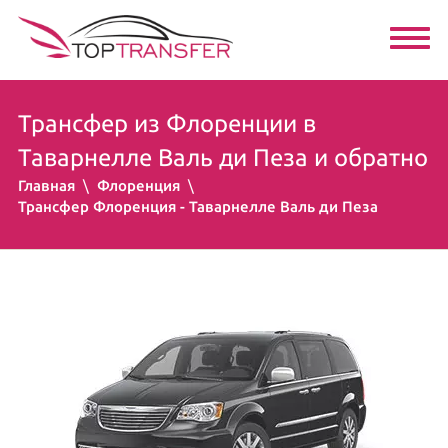
Трансфер из Флоренции в
Таварнелле Валь ди Пеза и обратно
Главная
Флоренция
Трансфер Флоренция - Таварнелле Валь ди Пеза