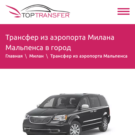
Трансфер из аэропорта Милана
Мальпенса в город
Главная
Милан
Трансфер из аэропорта Мальпенса