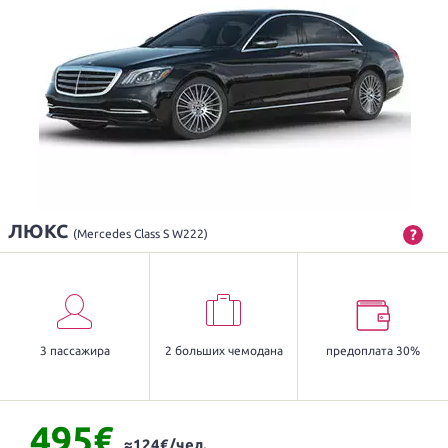
ЛЮКС
?
(Mercedes Class S W222)
3 пассажира
2 больших чемодана
предоплата 30%
495€
≈124€/чел.