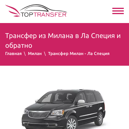
Трансфер из Милана в Ла Специя и
обратно
Главная
Милан
Трансфер Милан - Ла Специя