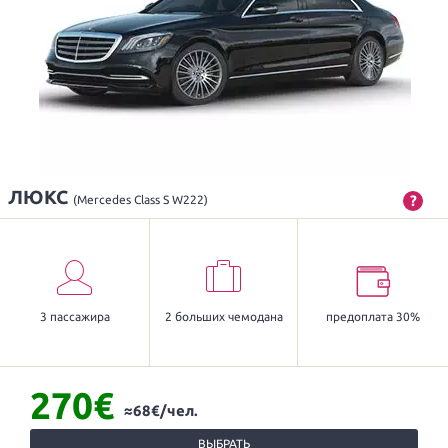
ЛЮКС
?
(Mercedes Class S W222)
3 пассажира
2 больших чемодана
предоплата 30%
270€
≈68€/чел.
ВЫБРАТЬ