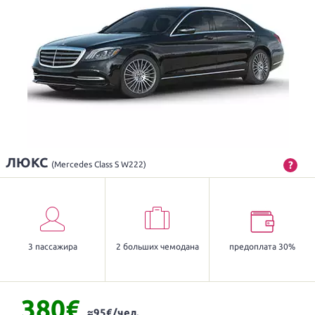
ЛЮКС
?
(Mercedes Class S W222)
3 пассажира
2 больших чемодана
предоплата 30%
380€
≈95€/чел.