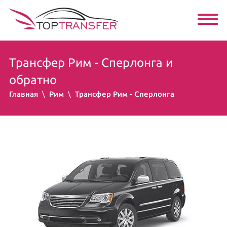
Трансфер Рим - Сперлонга и
обратно
Главная
Рим
Трансфер Рим - Сперлонга